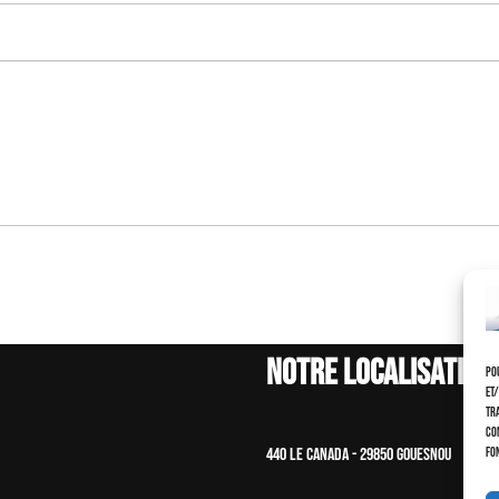
Notre localisation
Pou
et
tra
co
440 le canada - 29850 gouesnou
fo