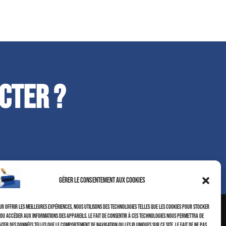
cter ?
Gérer le consentement aux cookies
r offrir les meilleures expériences, nous utilisons des technologies telles que les cookies pour stocker
/ou accéder aux informations des appareils. Le fait de consentir à ces technologies nous permettra de
iter des données telles que le comportement de navigation ou les ID uniques sur ce site. Le fait de ne pas