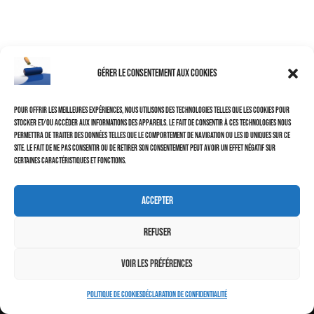
Gérer le consentement aux cookies
Nos coordonnées
Pour offrir les meilleures expériences, nous utilisons des technologies telles que les cookies pour
stocker et/ou accéder aux informations des appareils. Le fait de consentir à ces technologies nous
permettra de traiter des données telles que le comportement de navigation ou les ID uniques sur ce
site. Le fait de ne pas consentir ou de retirer son consentement peut avoir un effet négatif sur
Téléphone : 02 98 61 74 43 / 06 64 58 09 86
certaines caractéristiques et fonctions.
Mail : jsauzaire29@gmail.com
Accepter
Neve
| Propulsé par
WordPress
Refuser
Notre localisation
Voir les préférences
Politique de cookies
Déclaration de confidentialité
440 le canada - 29850 gouesnou